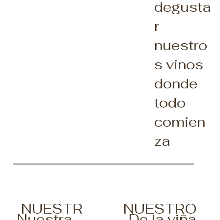
degusta
r
nuestro
s vinos
donde
todo
comien
za
NUESTR
NUESTRO
Nuestra
De la viña