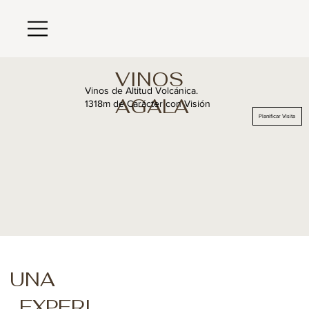
VINOS
Vinos de Altitud Volcánica.
AGALA
1318m de Carácter con Visión
Planificar Visita
UNA
EXPERI