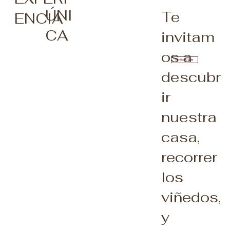
ÚNI
Te
ENCIA
CA
invitam
os a
Planifica tu visita
descubr
ir
nuestra
casa,
recorrer
los
viñedos,
y