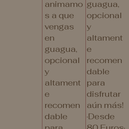
animamo
guagua,
s a que
opcional
vengas
y
en
altament
guagua,
e
opcional
recomen
y
dable
altament
para
e
disfrutar
recomen
aún más!
dable
·Desde
para
80 Euros·