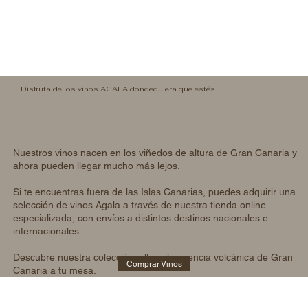
Disfruta de los vinos AGALA dondequiera que estés
Nuestros vinos nacen en los viñedos de altura de Gran Canaria y
ahora pueden llegar mucho más lejos.
Si te encuentras fuera de las Islas Canarias, puedes adquirir una
selección de vinos Agala a través de nuestra tienda online
especializada, con envíos a distintos destinos nacionales e
internacionales.
Descubre nuestra colección y lleva la esencia volcánica de Gran
Comprar Vinos
Canaria a tu mesa.