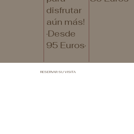
disfrutar
aún más!
·Desde
95 Euros·
RESERVAR SU VISITA