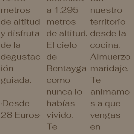
metros
a 1.295
nuestro
de altitud
metros
territorio
y disfruta
de altitud.
desde la
de la
El cielo
cocina.
degustac
de
Almuerzo
ión
Bentayga
maridaje.
guiada.
como
Te
nunca lo
animamo
·Desde
habías
s a que
28 Euros·
vivido.
vengas
Te
en