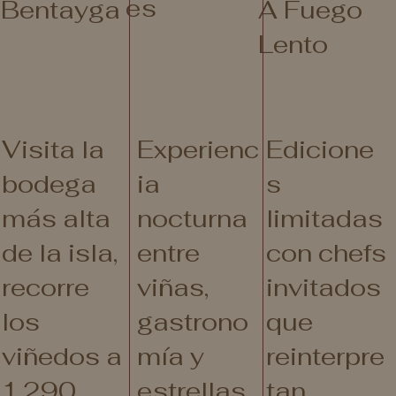
es
Bentayga
A Fuego
Lento
Visita la
Experienc
Edicione
bodega
ia
s
más alta
nocturna
limitadas
de la isla,
entre
con chefs
recorre
viñas,
invitados
los
gastrono
que
viñedos a
mía y
reinterpre
1.290
estrellas,
tan