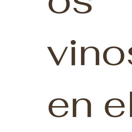
os
vino
en e