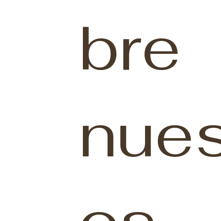
bre
nues