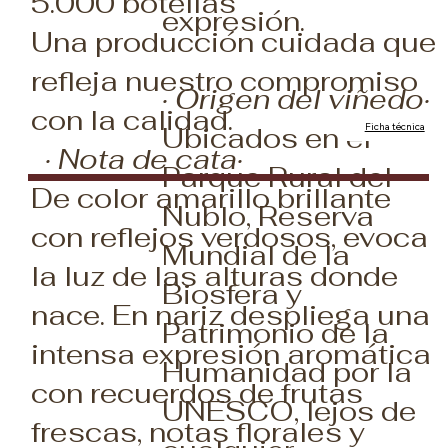
5.000 botellas
expresión.
Una producción cuidada que
refleja nuestro compromiso
· Origen del viñedo·
con la calidad.
Ficha técnica
Ubicados en el
· Nota de cata·
Parque Rural del
De color amarillo brillante
Nublo, Reserva
con reflejos verdosos, evoca
Mundial de la
la luz de las alturas donde
Biosfera y
nace. En nariz despliega una
Patrimonio de la
intensa expresión aromática
Humanidad por la
con recuerdos de frutas
UNESCO, lejos de
frescas, notas florales y