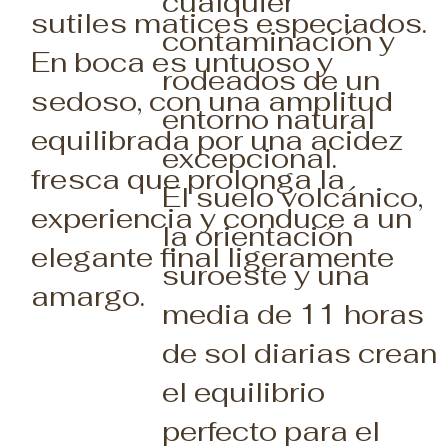
cualquier
sutiles matices especiados.
contaminación y
En boca es untuoso y
rodeados de un
sedoso, con una amplitud
entorno natural
equilibrada por una acidez
excepcional.
fresca que prolonga la
El suelo volcánico,
experiencia y conduce a un
la orientación
elegante final ligeramente
suroeste y una
amargo.
media de 11 horas
de sol diarias crean
el equilibrio
perfecto para el